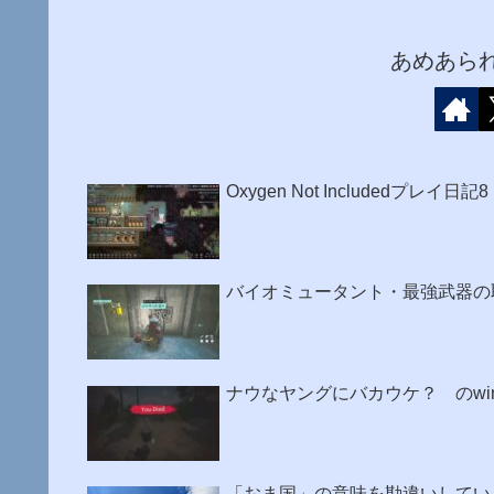
あめあら
Oxygen Not Includedプレ
バイオミュータント・最強武器の
ナウなヤングにバカウケ？ のwin
「おま国」の意味を勘違いしてい