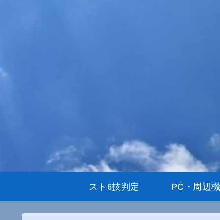
スト6技判定
PC・周辺