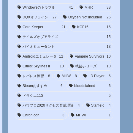
Windowsのトラブル
41
MHR
38
DQXオフライン
27
Oxygen Not Included
25
Core Keeper
21
KOF15
16
テイルズオブアライズ
15
バイオミュータント
13
Androidエミュレータ
12
Vampire Survivors
10
Cities: Skylines II
10
軌跡シリーズ
10
レバレス練習
8
MHW
8
LD Player
6
Steamおすすめ
6
bloodstained
6
ドラクエ11S
5
パワプロ2020サクセス育成理論
4
Starfield
4
Chronicon
3
MHWi
1