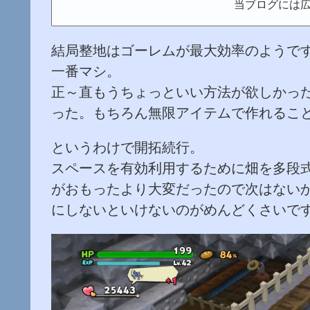
当ブログには
結局整地はゴーレムが最大効率のようで
一番マシ。
正～直もうちょっといい方法が欲しかっ
った。もちろん無限アイテムで作れるこ
というわけで開拓続行。
スペースを有効利用するために畑を多段
がおもったより大変だったので次はない
にしないといけないのがめんどくさいで