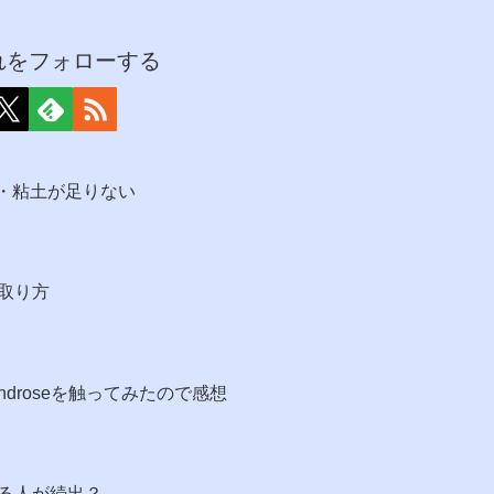
れをフォローする
イ日記8・粘土が足りない
取り方
droseを触ってみたので感想
る人が続出？