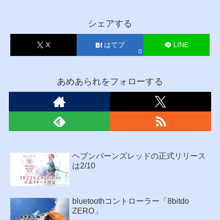
シェアする
X
はてブ
LINE
0
あめあられをフォローする
ヘブンバーンズレッドの正式リリース
は2/10
bluetoothコントローラー「8bitdo
ZERO」