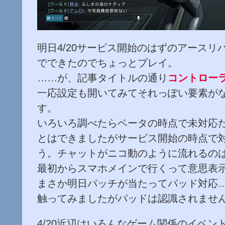
明日4/20サービス開始のはずのアース
でできたのでちょっとプレイ。
……が、記事タイトルの通り
コントロー
一応設定も開いてみてそれっぽい要素が
す。
いろいろ調べたらベータの時点で未対応
とはできましたがサービス開始の時点で
う。チャットがニコ動のように流れるの
最初からスマホメインで行くって意思表
まさか明日パッチが当たってパッド対応…
触ってみましたがパッドは認識されませ
4/20近辺はいろんなゲーム関係のイベ