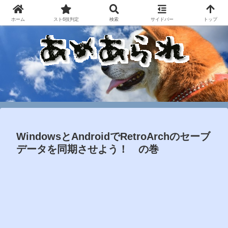
ホーム
スト6技判定
検索
サイドバー
トップ
WindowsとAndroidでRetroArchのセーブ
データを同期させよう！ の巻