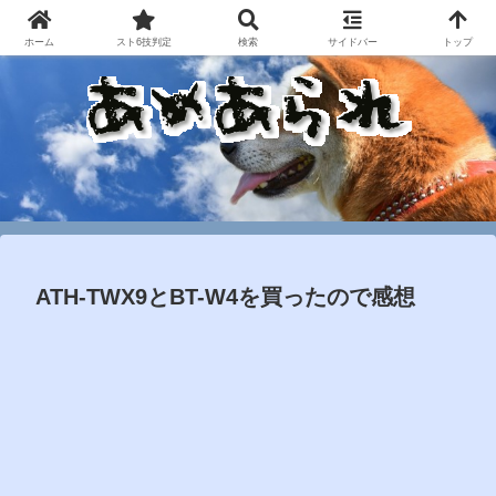
ホーム
スト6技判定
検索
サイドバー
トップ
ATH-TWX9とBT-W4を買ったので感想