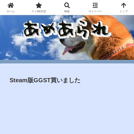
ホーム
スト6技判定
検索
サイドバー
トップ
Steam版GGST買いました