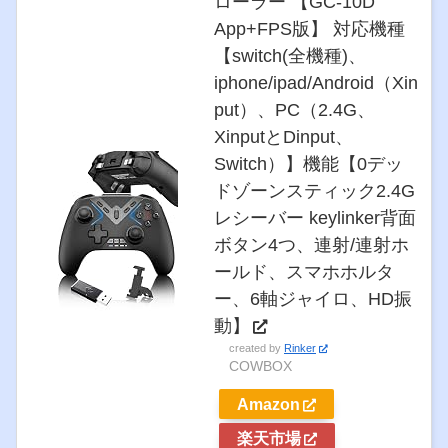
ローラー 【GC-10D
App+FPS版】 対応機種
【switch(全機種)、
iphone/ipad/Android（Xin
put）、PC（2.4G、
XinputとDinput、
Switch）】機能【0デッ
ドゾーンスティック2.4G
レシーバー keylinker背面
ボタン4つ、連射/連射ホ
ールド、スマホホルタ
ー、6軸ジャイロ、HD振
動】
created by
Rinker
COWBOX
Amazon
楽天市場