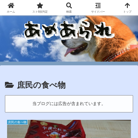
ホーム
スト6技判定
検索
サイドバー
トップ
庶民の食べ物
当ブログには広告が含まれています。
庶民の食べ物