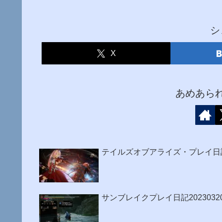
シ
X
あめあら
テイルズオブアライズ・プレイ日
サンブレイクプレイ日記202303