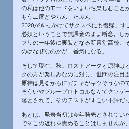
の私は他のモードをいまいち楽しむこと
もう二度とやらん。たぶん。
2020がきっかけでサクスペにも復帰。
必須ということで無課金のまま断念。し
プリの一年後に実装となる新青堂高校、
のはなぜなのかが一番気になる。
そして現在、秋。ロストアークと原神は
クの方が楽しみなのに対し、世間の注目度
原神は見るからにガチャがキツそうなの
そういやブループロトコルなんてクソゲ
落とされて、そのテストがすごい不評だ
あとは、発表当初は今年発売とされていた
でそこの遅れを責めることはしませんが