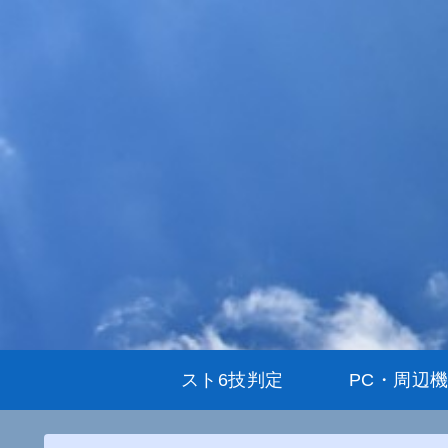
スト6技判定
PC・周辺