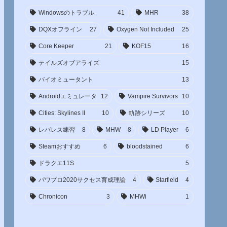
Windowsのトラブル
41
MHR
38
DQXオフライン
27
Oxygen Not Included
25
Core Keeper
21
KOF15
16
テイルズオブアライズ
15
バイオミュータント
13
Androidエミュレータ
12
Vampire Survivors
10
Cities: Skylines II
10
軌跡シリーズ
10
レバレス練習
8
MHW
8
LD Player
6
Steamおすすめ
6
bloodstained
6
ドラクエ11S
5
パワプロ2020サクセス育成理論
4
Starfield
4
Chronicon
3
MHWi
1