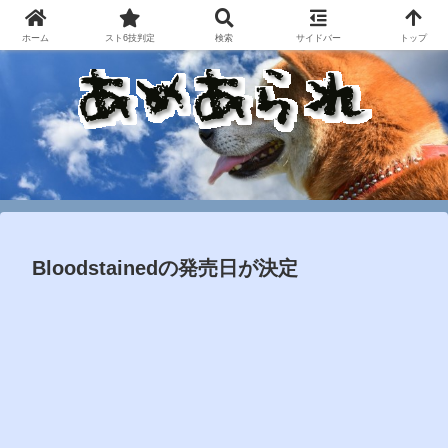
ホーム
スト6技判定
検索
サイドバー
トップ
Bloodstainedの発売日が決定