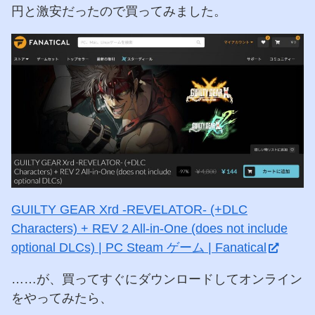
円と激安だったので買ってみました。
GUILTY GEAR Xrd -REVELATOR- (+DLC
Characters) + REV 2 All-in-One (does not include
optional DLCs) | PC Steam ゲーム | Fanatical
……が、買ってすぐにダウンロードしてオンライン
をやってみたら、