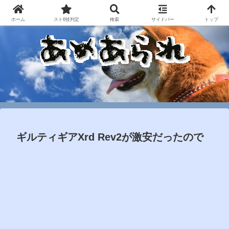
ホーム
スト6技判定
検索
サイドバー
トップ
ギルティギアXrd Rev2が激安だったので