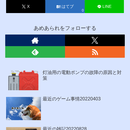
X
はてブ
LINE
0
あめあられをフォローする
灯油用の電動ポンプの故障の原因と対
策
最近のゲーム事情20220403
最近の雑記20220828