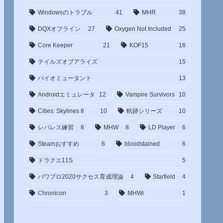
Windowsのトラブル
41
MHR
38
DQXオフライン
27
Oxygen Not Included
25
Core Keeper
21
KOF15
16
テイルズオブアライズ
15
バイオミュータント
13
Androidエミュレータ
12
Vampire Survivors
10
Cities: Skylines II
10
軌跡シリーズ
10
レバレス練習
8
MHW
8
LD Player
6
Steamおすすめ
6
bloodstained
6
ドラクエ11S
5
パワプロ2020サクセス育成理論
4
Starfield
4
Chronicon
3
MHWi
1