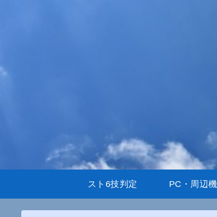
スト6技判定
PC・周辺