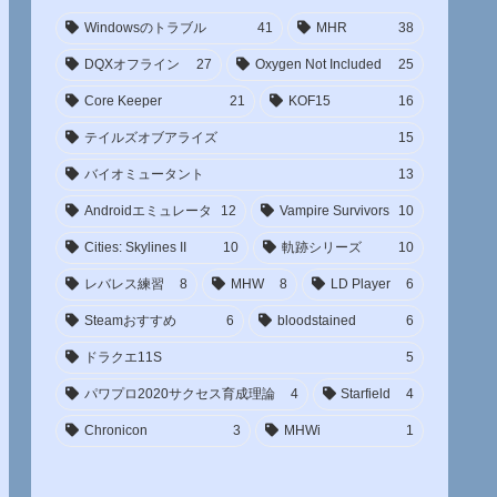
Windowsのトラブル
41
MHR
38
DQXオフライン
27
Oxygen Not Included
25
Core Keeper
21
KOF15
16
テイルズオブアライズ
15
バイオミュータント
13
Androidエミュレータ
12
Vampire Survivors
10
Cities: Skylines II
10
軌跡シリーズ
10
レバレス練習
8
MHW
8
LD Player
6
Steamおすすめ
6
bloodstained
6
ドラクエ11S
5
パワプロ2020サクセス育成理論
4
Starfield
4
Chronicon
3
MHWi
1