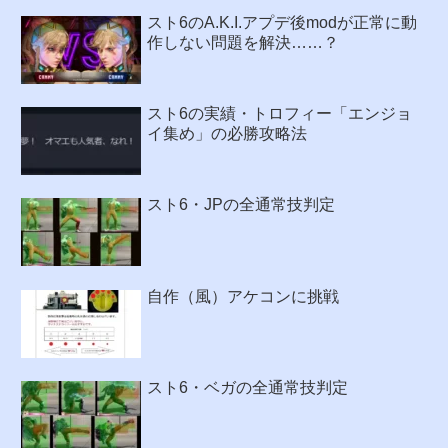
スト6のA.K.I.アプデ後modが正常に動
作しない問題を解決……？
スト6の実績・トロフィー「エンジョ
イ集め」の必勝攻略法
スト6・JPの全通常技判定
自作（風）アケコンに挑戦
スト6・ベガの全通常技判定