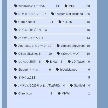
Windowsのトラブル
41
MHR
38
DQXオフライン
27
Oxygen Not Included
25
Core Keeper
21
KOF15
16
テイルズオブアライズ
15
バイオミュータント
13
Androidエミュレータ
12
Vampire Survivors
10
Cities: Skylines II
10
軌跡シリーズ
10
レバレス練習
8
MHW
8
LD Player
6
Steamおすすめ
6
bloodstained
6
ドラクエ11S
5
パワプロ2020サクセス育成理論
4
Starfield
4
Chronicon
3
MHWi
1