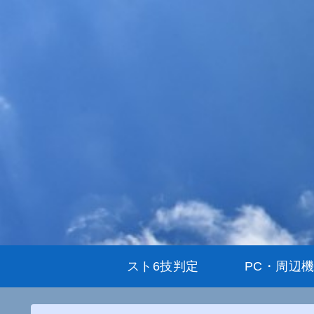
スト6技判定
PC・周辺