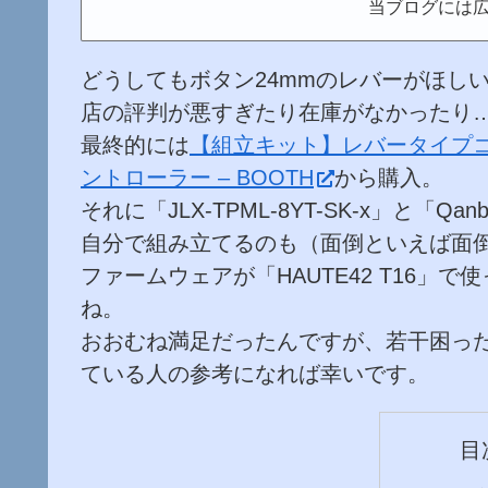
当ブログには
どうしてもボタン24mmのレバーがほし
店の評判が悪すぎたり在庫がなかったり
最終的には
【組立キット】レバータイプコントロ
ントローラー – BOOTH
から購入。
それに「JLX-TPML-8YT-SK-x」と「Qa
自分で組み立てるのも（面倒といえば面
ファームウェアが「HAUTE42 T16」で
ね。
おおむね満足だったんですが、若干困っ
ている人の参考になれば幸いです。
目