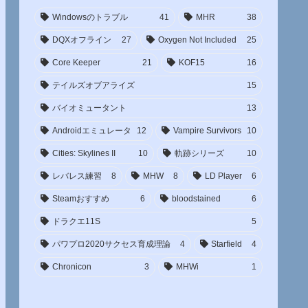
Windowsのトラブル
41
MHR
38
DQXオフライン
27
Oxygen Not Included
25
Core Keeper
21
KOF15
16
テイルズオブアライズ
15
バイオミュータント
13
Androidエミュレータ
12
Vampire Survivors
10
Cities: Skylines II
10
軌跡シリーズ
10
レバレス練習
8
MHW
8
LD Player
6
Steamおすすめ
6
bloodstained
6
ドラクエ11S
5
パワプロ2020サクセス育成理論
4
Starfield
4
Chronicon
3
MHWi
1