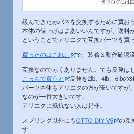
当ブログには
緩んできた赤バネを交換するために買お
本体の値上げはまあいいんですが、送料
ということでアリエクで互換パーツを買
買ったのはこれ。
で、装着＆動作確認
互換なので赤くありません。でも反発は
こっちで買うと
反発を2lb、4lb、6l
パーツ本体もアリエクの方が安いですが、
なのが一番大きいです。
アリエクに抵抗ない人は是非。
スプリング以外にも
OTTO DIY V5
の互
す。