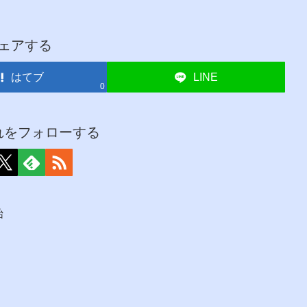
ェアする
はてブ
LINE
0
れをフォローする
始