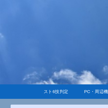
スト6技判定
PC・周辺