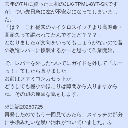
去年の7月に買った三和のJLX-TPML-8YT-SKです
が、つい先日急に左が不安定になってしまいまし
た。
「は？ これ従来のマイクロスイッチより高寿命・
高耐久って謳われてたんですけど？？？」
となりましたが文句をいってもしょうがないので昔
の改造レバーに換装するかーと思って作業開始。
で、レバーを外したついでにガイドを外して「ふー
っ！」てしたら直りました。
お前はファミコンカセットか。
どうしても極小のほこりは隙間から入りますから
ね、その辺の原因な気もします。
※追記20250725
再発したのでもう一回見てみたら、スイッチの部分
に手垢みたいな黒い汚れがついていました。ふ