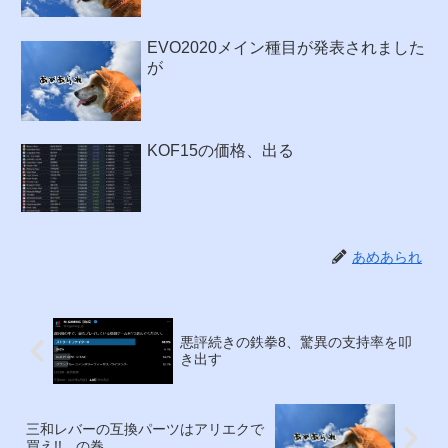
EVO2020メイン種目が発表されました
が
KOF15の価格、出る
あめあられ
悪評続きの鉄拳8、驚異の支持率を叩
き出す
三和レバーの互換パーツはアリエクで
買え!! の巻