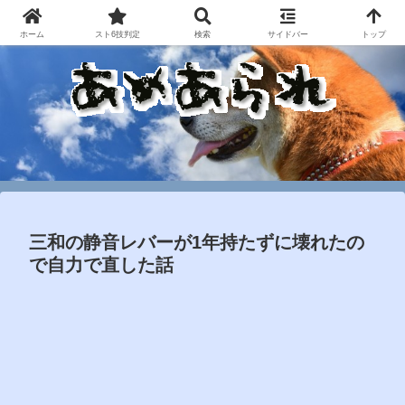
ホーム
スト6技判定
検索
サイドバー
トップ
三和の静音レバーが1年持たずに壊れたの
で自力で直した話