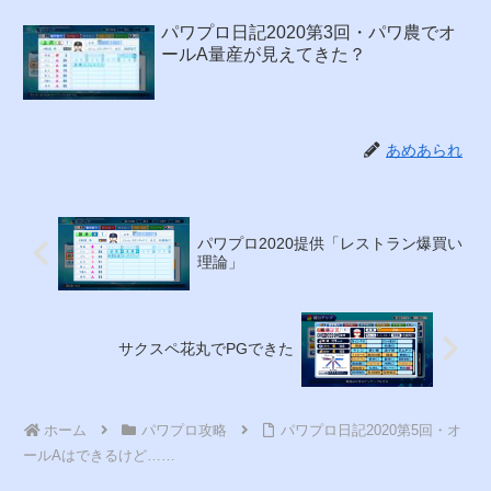
パワプロ日記2020第3回・パワ農でオ
ールA量産が見えてきた？
あめあられ
パワプロ2020提供「レストラン爆買い
理論」
サクスペ花丸でPGできた
ホーム
パワプロ攻略
パワプロ日記2020第5回・オ
ールAはできるけど……