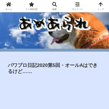
ホーム
スト6技判定
検索
サイドバー
トップ
パワプロ日記2020第5回・オールAはでき
るけど……