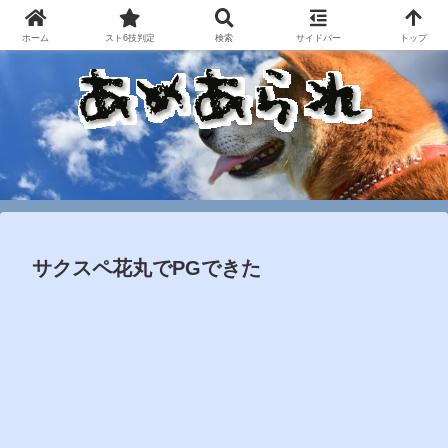
ホーム
スト6技判定
検索
サイドバー
トップ
サクスペ花丸でPGできた