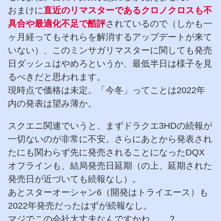
おまけに
直近のリマスターであるクロノクロスも不
具合や最適化不足で酷評
されているので（しかも一
ヶ月経ってもそれらを解消するアップデートが来て
いない）、このミンサガリマスターに関しても発売
日ダッシュはやめろというか、最低半日は様子を見
るべきだと思われます。
現時点で価格は未定。「今冬」ってことは2022年
内の発表は望み薄か。
スクエニ関連でいうと、まずドラクエ3HDの続報が
一切ないのが非常に不安。さらにあとから発表され
たにも関わらず先に発売されることになったDQX
オフラインも、結局発売日延期（の上、延期された
発売日が近づいても続報なし）。
あとスターオーシャン6（開発はトライエース）も
2022年発売だったはずが続報なし。
マジでこの会社大丈夫なんですかね……？