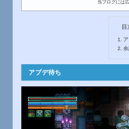
当ブログには
目
ア
余
アプデ待ち