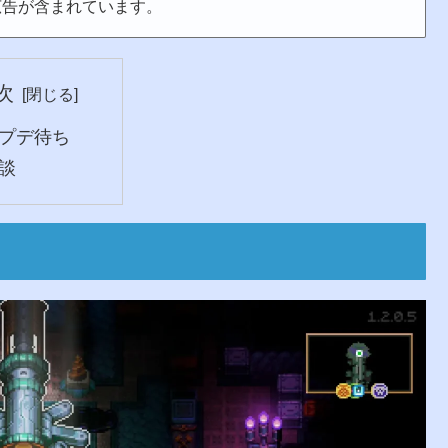
広告が含まれています。
次
プデ待ち
談