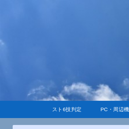
スト6技判定
PC・周辺