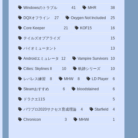
Windowsのトラブル
41
MHR
38
DQXオフライン
27
Oxygen Not Included
25
Core Keeper
21
KOF15
16
テイルズオブアライズ
15
バイオミュータント
13
Androidエミュレータ
12
Vampire Survivors
10
Cities: Skylines II
10
軌跡シリーズ
10
レバレス練習
8
MHW
8
LD Player
6
Steamおすすめ
6
bloodstained
6
ドラクエ11S
5
パワプロ2020サクセス育成理論
4
Starfield
4
Chronicon
3
MHWi
1