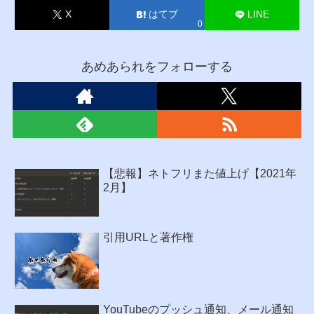
X
はてブ
LINE
0
あめあられをフォローする
【悲報】ネトフリまた値上げ【2021年
2月】
引用URLと著作権
YouTubeのプッシュ通知、メール通知