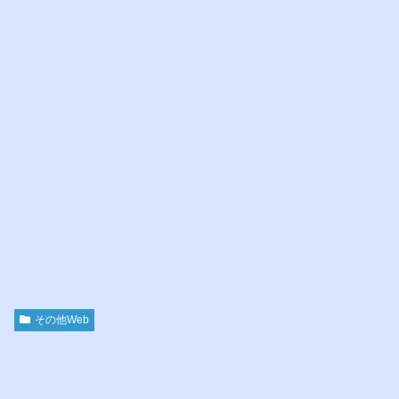
その他Web