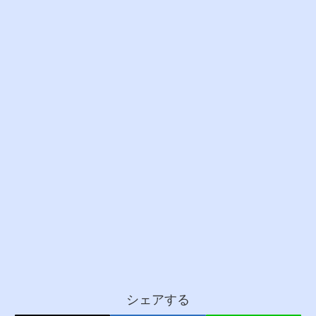
シェアする