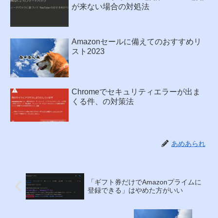
が来ない場合の対処法
Amazonセールに備えてのおすすめリ
スト2023
Chromeでセキュリティエラーが出ま
くる件、の対策法
あめあられ
「ギフト券だけでAmazonプライムに
登録できる」はやめた方がいい