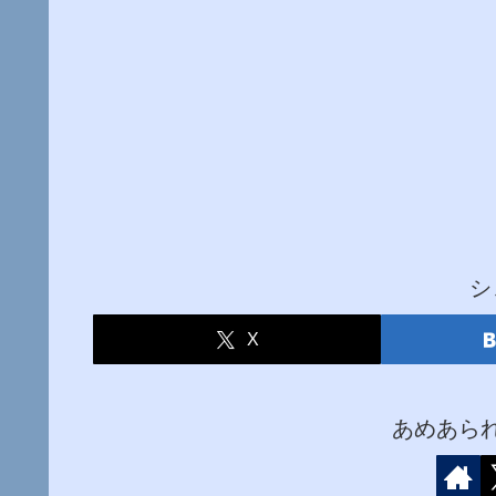
シ
X
あめあら