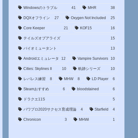
Windowsのトラブル
41
MHR
38
DQXオフライン
27
Oxygen Not Included
25
Core Keeper
21
KOF15
16
テイルズオブアライズ
15
バイオミュータント
13
Androidエミュレータ
12
Vampire Survivors
10
Cities: Skylines II
10
軌跡シリーズ
10
レバレス練習
8
MHW
8
LD Player
6
Steamおすすめ
6
bloodstained
6
ドラクエ11S
5
パワプロ2020サクセス育成理論
4
Starfield
4
Chronicon
3
MHWi
1