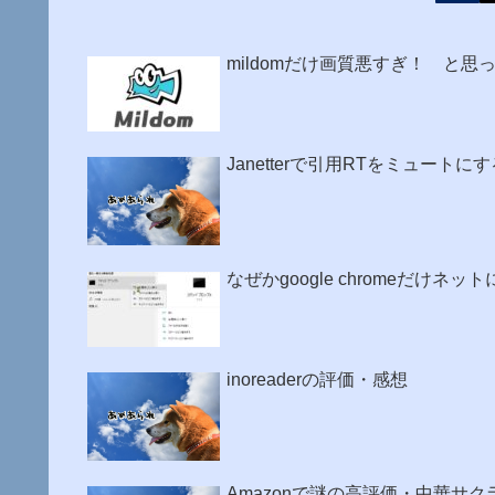
mildomだけ画質悪すぎ！ と思
Janetterで引用RTをミュートに
なぜかgoogle chromeだけ
inoreaderの評価・感想
Amazonで謎の高評価・中華サ