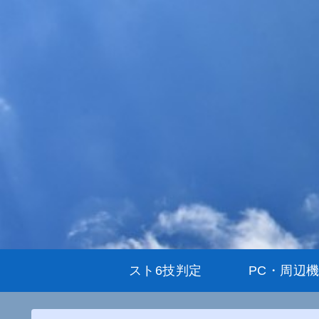
スト6技判定
PC・周辺