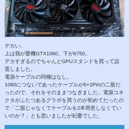
デカい。
上は我が愛機GTX1060。下が6750。
デカすぎるのでちゃんとGPUスタンドを買って設
置しました。
電源ケーブルの同梱はなし。
1060につないであったケーブルが6+2Pinの二股だ
ったので、それをそのままつなぎました。電源コネ
クタがふたつあるグラボを買うのが初めてだったの
で「二股じゃなくてケーブルを2本用意しなくてい
いのか？」とも思いましたが杞憂でした。