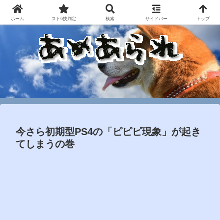
ホーム
スト6技判定
検索
サイドバー
トップ
今さら初期型PS4の「ピピピ現象」が起き
てしまうの巻