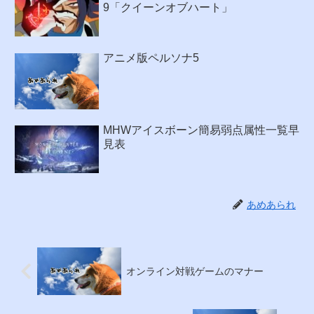
9「クイーンオブハート」
アニメ版ペルソナ5
MHWアイスボーン簡易弱点属性一覧早
見表
あめあられ
オンライン対戦ゲームのマナー