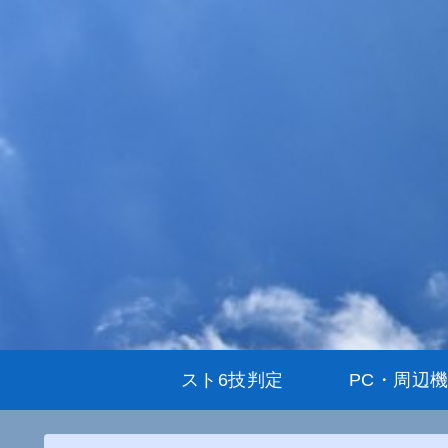
スト6技判定
PC・周辺