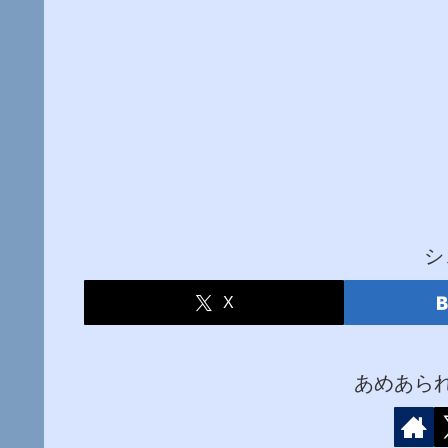
シ
X
あめあら