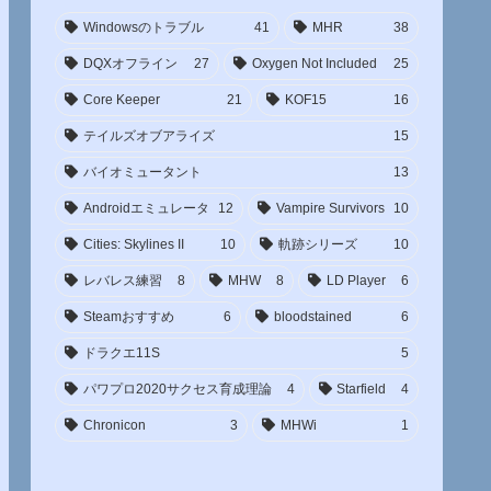
Windowsのトラブル
41
MHR
38
DQXオフライン
27
Oxygen Not Included
25
Core Keeper
21
KOF15
16
テイルズオブアライズ
15
バイオミュータント
13
Androidエミュレータ
12
Vampire Survivors
10
Cities: Skylines II
10
軌跡シリーズ
10
レバレス練習
8
MHW
8
LD Player
6
Steamおすすめ
6
bloodstained
6
ドラクエ11S
5
パワプロ2020サクセス育成理論
4
Starfield
4
Chronicon
3
MHWi
1