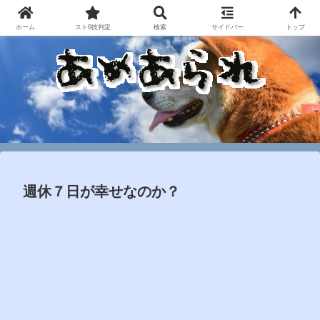
ホーム
スト6技判定
検索
サイドバー
トップ
週休７日が幸せなのか？