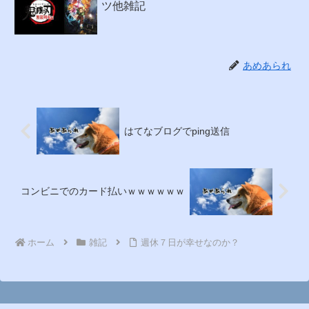
ツ他雑記
あめあられ
はてなブログでping送信
コンビニでのカード払いｗｗｗｗｗｗ
ホーム
雑記
週休７日が幸せなのか？