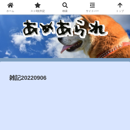
ホーム
スト6技判定
検索
サイドバー
トップ
雑記20220906