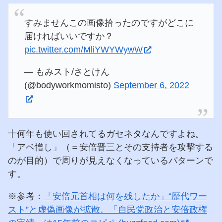
すみませんこの画像拾ったのですがどこに
届ければいいですか？
pic.twitter.com/MliYWYWywW
— もみスト/さとけん
(@bodyworkmomisto)
September 6, 2022
十何年も使い回されてるガセネタなんですよね。
「アベ憎し」（＝安倍晋三とその支持者を攻撃する
のが目的）で周りが見えなくなっているパターンで
す。
※参考：
「安倍元首相は何を残したか」“歴代ワー
スト”と虚偽画像が拡散。「自民党政治と安倍政権