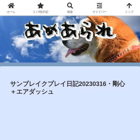
ホーム
スト6技判定
検索
サイドバー
トップ
サンブレイクプレイ日記20230316・剛心
＋エアダッシュ