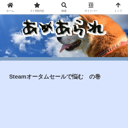
ホーム
スト6技判定
検索
サイドバー
トップ
Steamオータムセールで悩む の巻