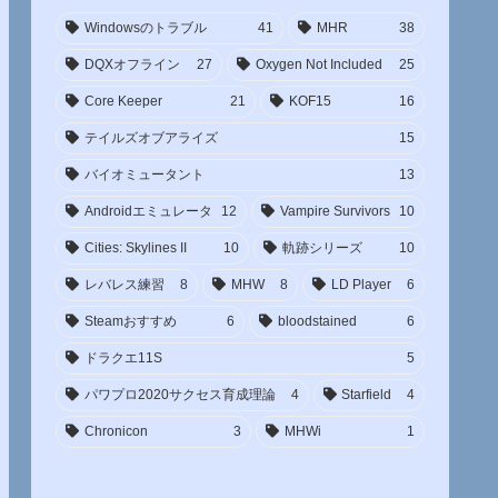
Windowsのトラブル
41
MHR
38
DQXオフライン
27
Oxygen Not Included
25
Core Keeper
21
KOF15
16
テイルズオブアライズ
15
バイオミュータント
13
Androidエミュレータ
12
Vampire Survivors
10
Cities: Skylines II
10
軌跡シリーズ
10
レバレス練習
8
MHW
8
LD Player
6
Steamおすすめ
6
bloodstained
6
ドラクエ11S
5
パワプロ2020サクセス育成理論
4
Starfield
4
Chronicon
3
MHWi
1