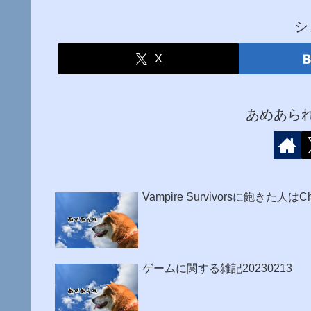
シ
X
あめあら
Vampire Survivorsに飽きた人
ゲームに関する雑記20230213