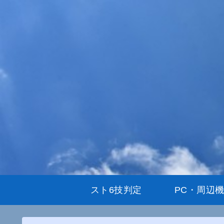
スト6技判定
PC・周辺