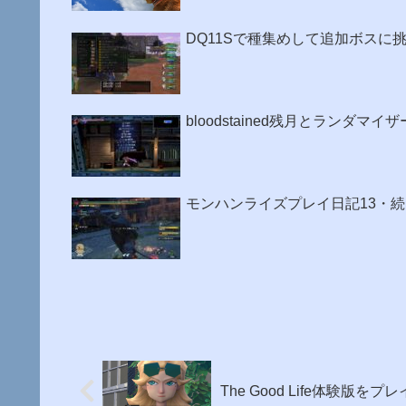
DQ11Sで種集めして追加ボスに
bloodstained残月とランダマ
モンハンライズプレイ日記13・
The Good Life体験版を