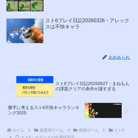
スト6プレイ日記20260326・アレック
スは不快キャラ
あめあられ
スト6プレイ日記20250627・まねもん
の課題クリアの条件が謎すぎる
勝手に考えるスト6不快キャラランキ
ング2025
ホーム
家庭用ゲーム
格闘ゲーム
スト6
スト6・サガットの全通技判定