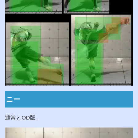
ニー
通常とOD版。