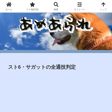
ホーム
スト6技判定
検索
サイドバー
トップ
スト6・サガットの全通技判定