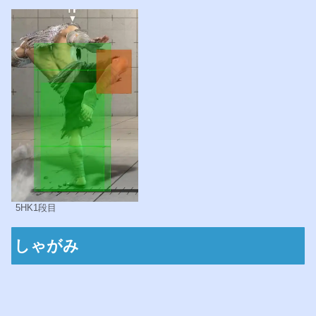
5HK1段目
しゃがみ