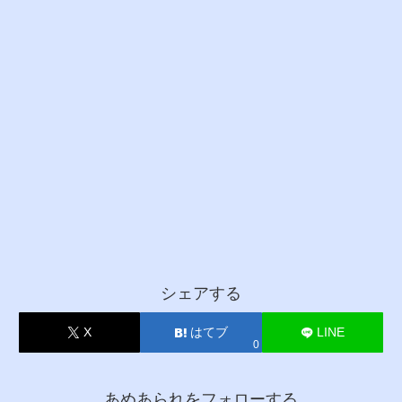
シェアする
X
はてブ
LINE
0
あめあられをフォローする