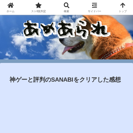
ホーム
スト6技判定
検索
サイドバー
トップ
神ゲーと評判のSANABIをクリアした感想