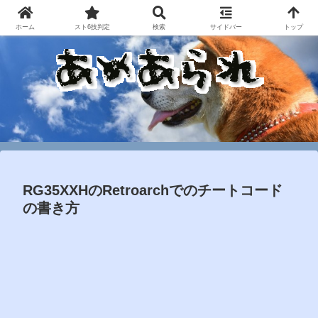
ホーム
スト6技判定
検索
サイドバー
トップ
RG35XXHのRetroarchでのチートコード
の書き方