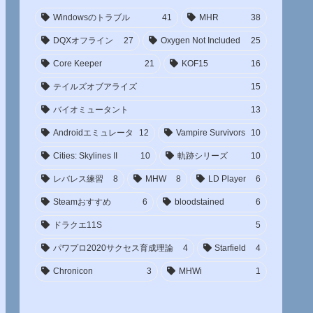
Windowsのトラブル
41
MHR
38
DQXオフライン
27
Oxygen Not Included
25
Core Keeper
21
KOF15
16
テイルズオブアライズ
15
バイオミュータント
13
Androidエミュレータ
12
Vampire Survivors
10
Cities: Skylines II
10
軌跡シリーズ
10
レバレス練習
8
MHW
8
LD Player
6
Steamおすすめ
6
bloodstained
6
ドラクエ11S
5
パワプロ2020サクセス育成理論
4
Starfield
4
Chronicon
3
MHWi
1