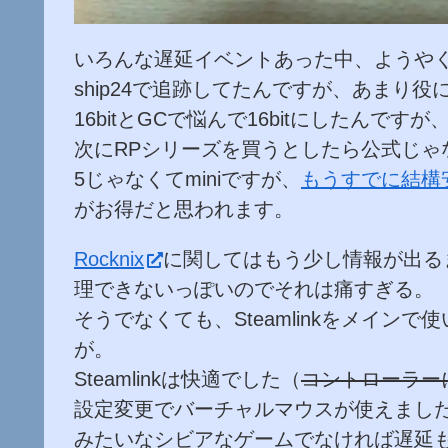
いろんな遅延イベントあった中、ようやく届いて
ship24で追跡してたんですが、あまり
16bitとGCで悩んで16bitにしたん
次にRPシリーズを買うとしたら公式じゃ
5じゃなくてminiですが、
もうすでに結構
がお得だと思われます。
Rocknix
に関してはもう少し情報が出るま
理できないっぽいのでそれは痛すぎる。
そうでなくても、Steamlinkをメインで
が。
Steamlinkは快適でした（
コントローラー
設定変更でバーチャルマウスが使えまし
みたいなシビアなゲームでなければ遅延も気