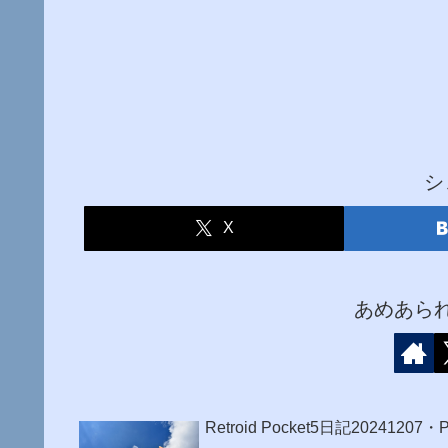
シ
X
あめあら
Retroid Pocket5日記20241