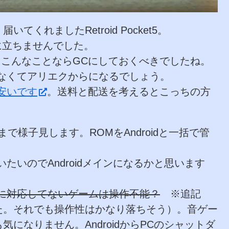
くれましたRetroid Pocket5。
役に立ちませんでした。
ですが、こんなことならGCにしておくべきでしたね。
なくてアリエクからになるでしょう。
安いです
。送料と配送を考えるとこっちの方
で様子見します。ROMをAndroidと一括で管
使いたいのでAndroidメインになるかと思います
に対応してないゲームは操作不能？
※追記
た。それでも操作性はかなり落ちそう）。音ゲー
になりません。AndroidからPCのシャットダ