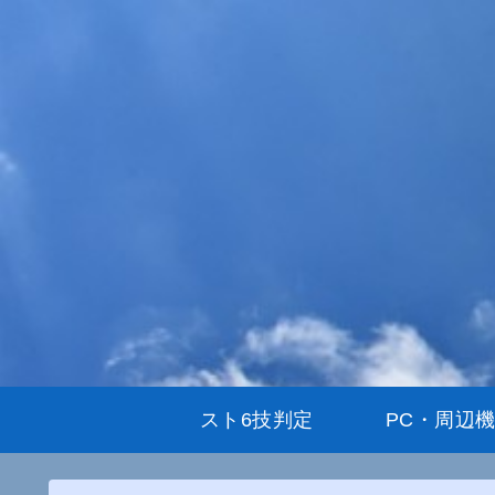
スト6技判定
PC・周辺