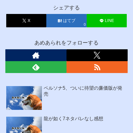
シェアする
X
はてブ
LINE
0
あめあられをフォローする
ペルソナ5、ついに待望の廉価版が発
売
龍が如く7ネタバレなし感想