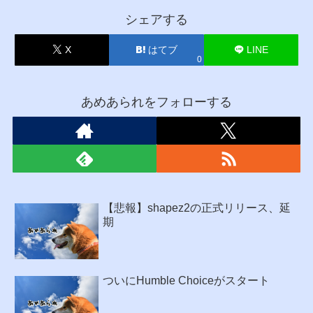
シェアする
X
はてブ
LINE
0
あめあられをフォローする
【悲報】shapez2の正式リリース、延
期
ついにHumble Choiceがスタート