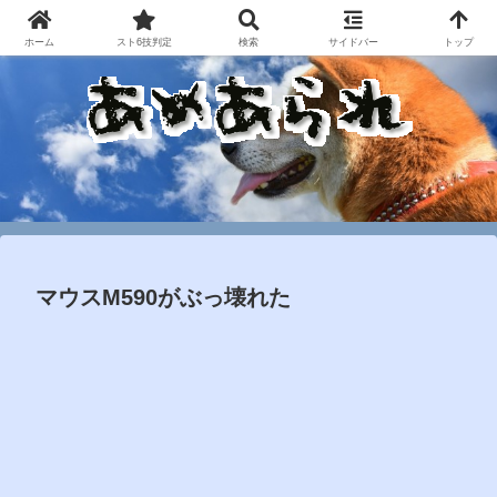
ホーム
スト6技判定
検索
サイドバー
トップ
マウスM590がぶっ壊れた