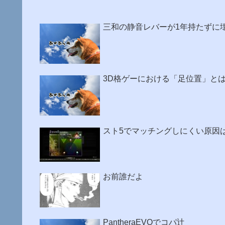
三和の静音レバーが1年持たずに
3D格ゲーにおける「足位置」と
スト5でマッチングしにくい原因
お前誰だよ
PantheraEVOでコパ辻