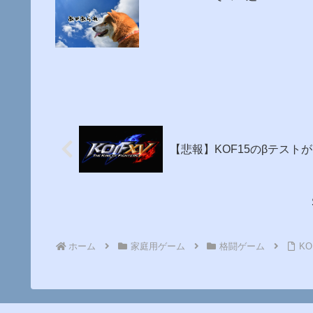
【悲報】KOF15のβテスト
ホーム
家庭用ゲーム
格闘ゲーム
K