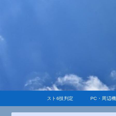
スト6技判定
PC・周辺