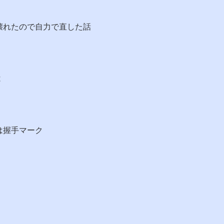
壊れたので自力で直した話
は
は握手マーク