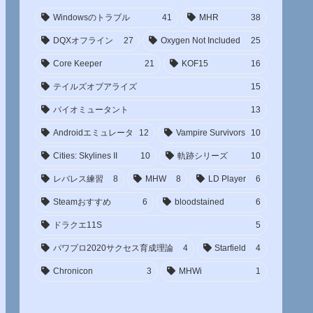
Windowsのトラブル
41
MHR
38
DQXオフライン
27
Oxygen Not Included
25
Core Keeper
21
KOF15
16
テイルズオブアライズ
15
バイオミュータント
13
Androidエミュレータ
12
Vampire Survivors
10
Cities: Skylines II
10
軌跡シリーズ
10
レバレス練習
8
MHW
8
LD Player
6
Steamおすすめ
6
bloodstained
6
ドラクエ11S
5
パワプロ2020サクセス育成理論
4
Starfield
4
Chronicon
3
MHWi
1