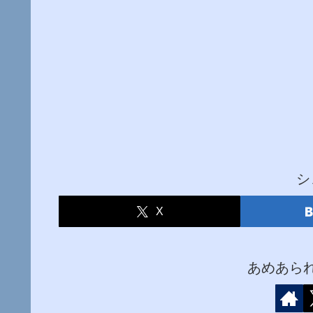
シ
X
あめあら