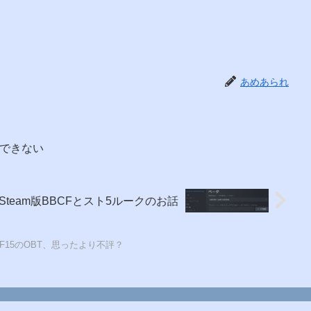
あめあられ
ができない
Steam版BBCFとスト5ルークのお話
OF15のOBT、思ったより不評？