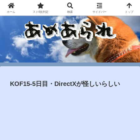
ホーム
スト6技判定
検索
サイドバー
トップ
KOF15-5日目・DirectXが怪しいらしい