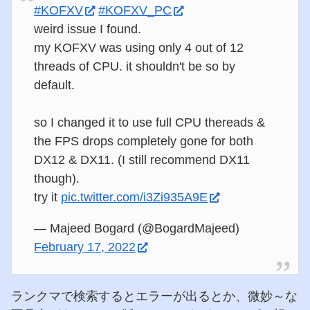
#KOFXV
#KOFXV_PC
weird issue I found.
my KOFXV was using only 4 out of 12
threads of CPU. it shouldn't be so by
default.
so I changed it to use full CPU thereads &
the FPS drops completely gone for both
DX12 & DX11. (I still recommend DX11
though).
try it
pic.twitter.com/i3Zi935A9E
— Majeed Bogard (@BogardMajeed)
February 17, 2022
ランクマで検索するとエラーが出るとか、微妙～な