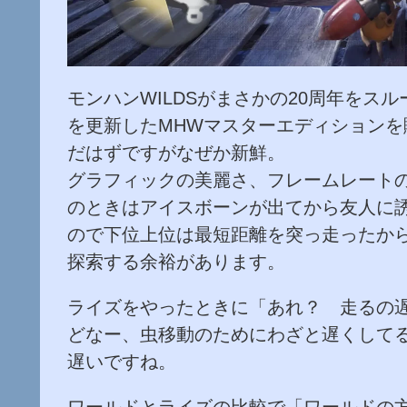
モンハンWILDSがまさかの20周年をス
を更新したMHWマスターエディションを購
だはずですがなぜか新鮮。
グラフィックの美麗さ、フレームレートの
のときはアイスボーンが出てから友人に
ので下位上位は最短距離を突っ走ったか
探索する余裕があります。
ライズをやったときに「あれ？ 走るの
どなー、虫移動のためにわざと遅くして
遅いですね。
ワールドとライズの比較で「ワールドの