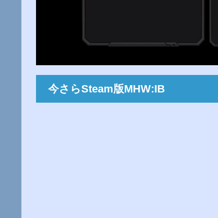
今さらSteam版MHW:IB