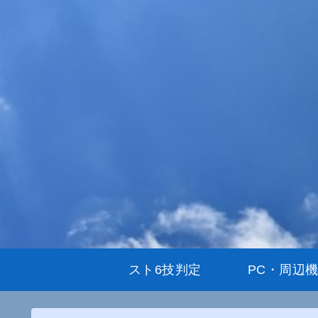
スト6技判定
PC・周辺