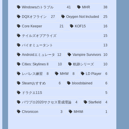
Windowsのトラブル
41
MHR
38
DQXオフライン
27
Oxygen Not Included
25
Core Keeper
21
KOF15
16
テイルズオブアライズ
15
バイオミュータント
13
Androidエミュレータ
12
Vampire Survivors
10
Cities: Skylines II
10
軌跡シリーズ
10
レバレス練習
8
MHW
8
LD Player
6
Steamおすすめ
6
bloodstained
6
ドラクエ11S
5
パワプロ2020サクセス育成理論
4
Starfield
4
Chronicon
3
MHWi
1