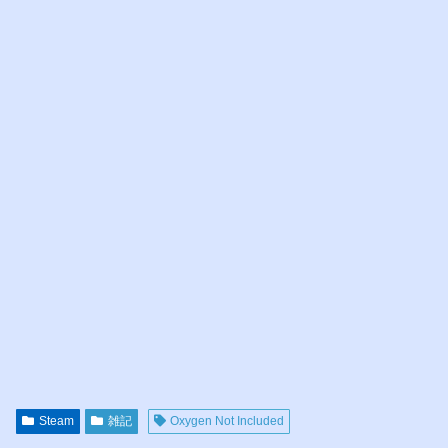
Steam
雑記
Oxygen Not Included