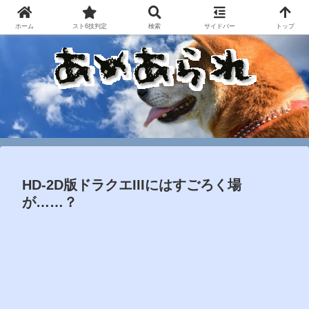
ホーム
スト6技判定
検索
サイドバー
トップ
HD-2D版ドラクエIIIにはすごろく場
が……？