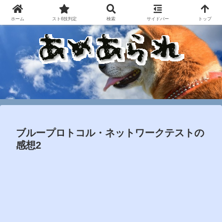
ホーム
スト6技判定
検索
サイドバー
トップ
ブループロトコル・ネットワークテストの
感想2