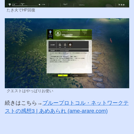
たき火でHP回復
クエストはやっぱりお使い
続きはこちら→
ブループロトコル・ネットワークテ
ストの感想3 | あめあられ (ame-arare.com)