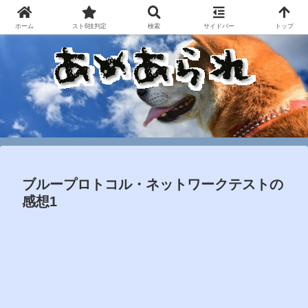
ホーム
スト6技判定
検索
サイドバー
トップ
ブループロトコル・ネットワークテストの
感想1