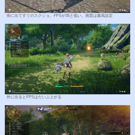
街に出てすぐのスクショ。FPSが35と低い。画質は最高設定
外に出るとFPSはだいぶ上がる