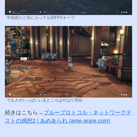
中画質だと街に入っても60FPSキープ
でも人がいっぱいいるところはやはり30台
続きはこちら→
ブループロトコル・ネットワークテ
ストの感想2 | あめあられ (ame-arare.com)