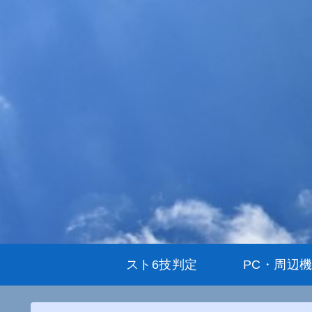
スト6技判定
PC・周辺