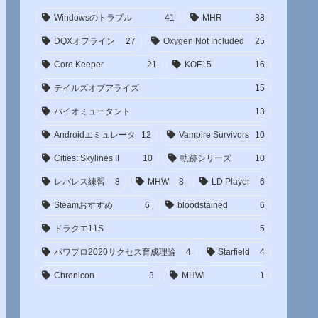
Windowsのトラブル
41
MHR
38
DQXオフライン
27
Oxygen Not Included
25
Core Keeper
21
KOF15
16
テイルズオブアライズ
15
バイオミュータント
13
Androidエミュレータ
12
Vampire Survivors
10
Cities: Skylines II
10
軌跡シリーズ
10
レバレス練習
8
MHW
8
LD Player
6
Steamおすすめ
6
bloodstained
6
ドラクエ11S
5
パワプロ2020サクセス育成理論
4
Starfield
4
Chronicon
3
MHWi
1