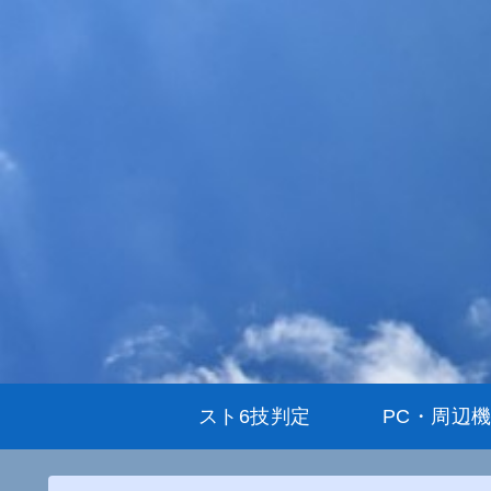
スト6技判定
PC・周辺