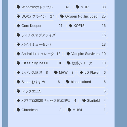
Windowsのトラブル
41
MHR
38
DQXオフライン
27
Oxygen Not Included
25
Core Keeper
21
KOF15
16
テイルズオブアライズ
15
バイオミュータント
13
Androidエミュレータ
12
Vampire Survivors
10
Cities: Skylines II
10
軌跡シリーズ
10
レバレス練習
8
MHW
8
LD Player
6
Steamおすすめ
6
bloodstained
6
ドラクエ11S
5
パワプロ2020サクセス育成理論
4
Starfield
4
Chronicon
3
MHWi
1