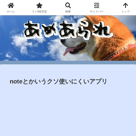
ホーム
スト6技判定
検索
サイドバー
トップ
noteとかいうクソ使いにくいアプリ