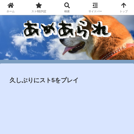
ホーム
スト6技判定
検索
サイドバー
トップ
久しぶりにスト5をプレイ